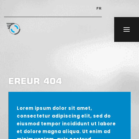
FR
EREUR 404
Lorem ipsum dolor sit amet,
consectetur adipiscing elit, sed do
eiusmod tempor incididunt ut labore
et dolore magna aliqua. Ut enim ad