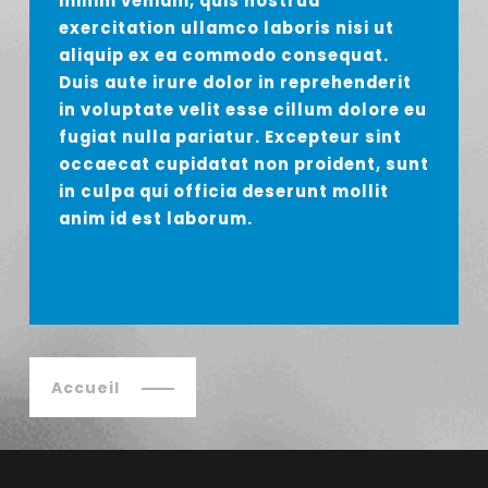
minim veniam, quis nostrud
exercitation ullamco laboris nisi ut
aliquip ex ea commodo consequat.
Duis aute irure dolor in reprehenderit
in voluptate velit esse cillum dolore eu
fugiat nulla pariatur. Excepteur sint
occaecat cupidatat non proident, sunt
in culpa qui officia deserunt mollit
anim id est laborum.
Accueil